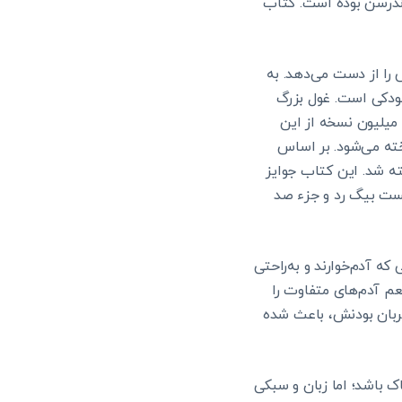
ندرسن بوده است. کتاب
را از دست می‌دهد. به
کودکی است. غول بزرگ
مهربان دنباله‌ای از کتاب دیگر دال به نام «دنی قهرمان جهان» می‌باشد. در سال ۲۰۰۹ بیش از ۳۷ میلیون نسخه از این
ته می‌شود. بر اساس
 استیون اسپیلبرگ در سال ۲۰۱۶ به نام “the BFG” نیز ساخته شد. این کتاب جوایز
زه ادبیات نسل جوان آلمان را از آن خود کرده است. همچنین رتبه ۵۶ام لیست بیگ رد و جزء صد
ه آدم‌خوارند و به‌راحتی
عم آدم‌های متفاوت را
هربان بودنش، باعث شده
 باشد؛ اما زبان و سبکی