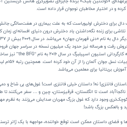
عهده‌ی «کوئنتین بلیک» برنده جایزه‌ی تصویرگری هانس کریستین آ
کرده و در اختیار مخاطبان نوجوان قرار داده است.
 دال برای دخترش اولیویاست که به علت بیماری در هفت‌سالگی جانش 
تلاشی برای زنده نگه‌داشتن یاد دخترش درون دنیای افسانه‌ای زمان 
 فروش رفت و هرساله نیز حدود یک میلیون نسخه در سراسر جهان فروخ
این کتاب یک انیمیشن به کارگردانی
بی‌شماری از جمله جای
موزش بریتانیا برای معلمین می‌باشد.
ستان فانتزی! نه! داستان خیلی فانتزی است! غول‌های بی شاخ و دمی ک
ناکجاآباد است تا انگلستان، قرقیزستان، چین و … سفر می‌کنند تا ط
کوچک‌تری وجود دارد که غول بزرگ مهربان صدایش می‌زنند. به نظرم م
د و بالعکس بزرگ باشد!
 و فضای داستان ممکن است توقع خواننده، مواجهه با یک ژانر ترسناک