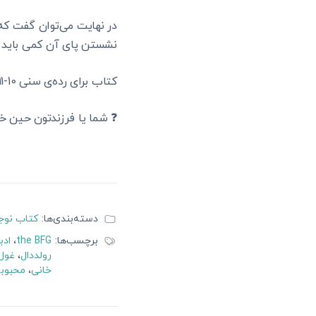
در نهایت می‌توان گفت که
نشستن پای آن کمی باید ب
کتاب برای رده‌ی سنی 10-11 سال به بالا مناسب است.
❓ شما یا فرزندتون حین خی
دسته‌بندی‌ها:
کتاب نوج
برچسب‌ها:
the BFG
،
ادب
رولددال
،
غول 
خانی
،
محبوبه