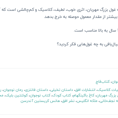
 غول بزرگ مهربان، اثری خوب، لطیف، کلاسیک و کم‌چالشی است که کو
یشتر از مقدار معمول حوصله به خرج بدهد.
ال‌بافی به چه غول‌هایی فکر کردید؟
وان
،
کتاب‌قاچ
یات کلاسیک
،
انتشارات افق
،
داستان تخیلی
،
داستان فانتزی
،
رمان نوجوان
،
ر
بزرگ مهربان
،
کاخ باکینگهام
،
کتاب کودک
،
کتاب نوجوان
،
کوئنتین بلیک
،
مح
 نجف‌خانی
،
ملکه انگلیس
،
نشر افق
،
هانس کریستین آندرسن