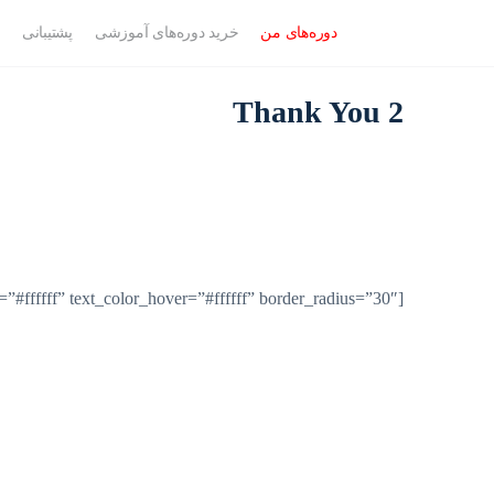
دوره‌‌های من
خرید دوره‌های آموزشی
پشتیبانی
Thank You 2
[yith_ctpw_pdf_button title=”” bkg_color=”#dd9933″ bkg_color_hover=”#000″ text_color=”#ffffff” text_color_hover=”#ffffff” border_radius=”30″]