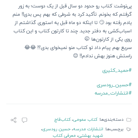
پی‌نوشت: کتاب رو حدود دو سال قبل از یک دوست؛ به زور
گرفتم که بخونم. تأکید کرد به شرطی که بهم پس بدی!! منم
یادم رفته بود 🙄 تا اینکه دو ماه قبل یه استوری گذاشتم از
اسباب‌کشی به دفتر جدید. چند تا کارتون کتاب و این کتاب
روی یکی از کارتون‌ها 🤭
سریع بهم پیام داد تو کتاب منو نمیخوای بدی؟! 😂😂
راستش هنوز بهش ندادم!! 😌
#حمید_کثیری
#حسین_رودسری
#انتشارات_مدرسه
دسته‌بندی‌ها:
کتاب عمومی
،
کتاب‌قاچ
برچسب‌ها:
انتشارات مدرسه
،
حسین رودسری
،
شهید بهشتی
،
معرفی کتاب