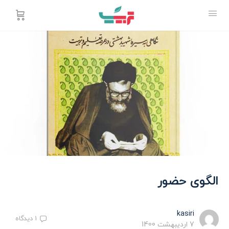
الگوی حضور
kasiri
1
دیدگاه
7 اردیبهشت 1400